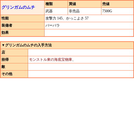
種類
買値
売値
グリンガムのムチ
武器
非売品
7500G
性能
攻撃力 145、かっこよさ 57
装備者
バーバラ
効果
▼グリンガムのムチの入手方法
店
拾得
モンストル東の海底宝物庫
、
敵
その他