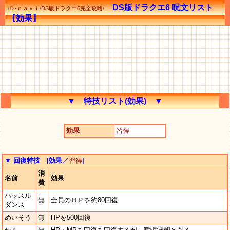
DS版ドラクエ6 呪文リスト
/
Ｄ-ｎａｖｉ
/
DS版ドラクエ6完全攻略
/
【効果】
▼ 特技リスト(効果) ▼
効果
習得
▼ 回復特技
[
効果
／
習得
]
消
名前
効果
費
ハッスル
無
全員のＨＰを約80回復
ダンス
めいそう
無
HPを500回復