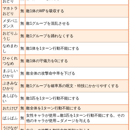
おどり
マホトラ
無
敵1体のMPを吸収する
おどり
メダパニ
無
敵1グループを混乱させる
ダンス
おどりふ
無
敵1グループを踊れなくする
うじ
なめまわ
無
敵1体を1ターン行動不能にする
し
ひゃくれ
無
敵1体の守備力を0にする
つなめ
まぶしい
無
敵全体の攻撃命中率を下げる
ひかり
ぶきみな
無
敵1グループを確率系の呪文・特技にかかりやすくする
ひかり
あしばら
無
敵1匹を1ターン行動不能にする
い
おたけび
無
敵全体を1ターン行動不能にする
女性キャラが使用→敵1匹を1ターン行動不能にする。その
ぱふぱふ
無
他のキャラが使用→ダメージを与える
うけなが