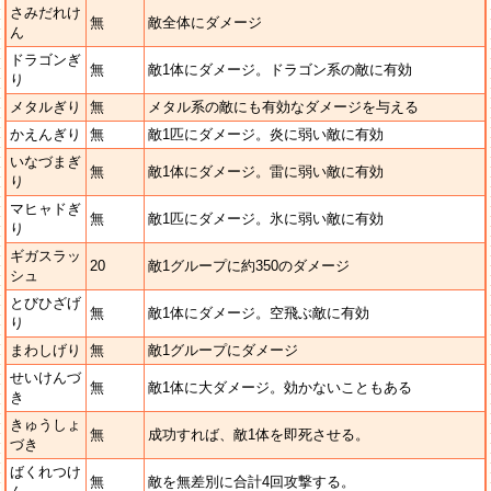
さみだれけ
無
敵全体にダメージ
ん
ドラゴンぎ
無
敵1体にダメージ。ドラゴン系の敵に有効
り
メタルぎり
無
メタル系の敵にも有効なダメージを与える
かえんぎり
無
敵1匹にダメージ。炎に弱い敵に有効
いなづまぎ
無
敵1体にダメージ。雷に弱い敵に有効
り
マヒャドぎ
無
敵1匹にダメージ。氷に弱い敵に有効
り
ギガスラッ
20
敵1グループに約350のダメージ
シュ
とびひざげ
無
敵1体にダメージ。空飛ぶ敵に有効
り
まわしげり
無
敵1グループにダメージ
せいけんづ
無
敵1体に大ダメージ。効かないこともある
き
きゅうしょ
無
成功すれば、敵1体を即死させる。
づき
ばくれつけ
無
敵を無差別に合計4回攻撃する。